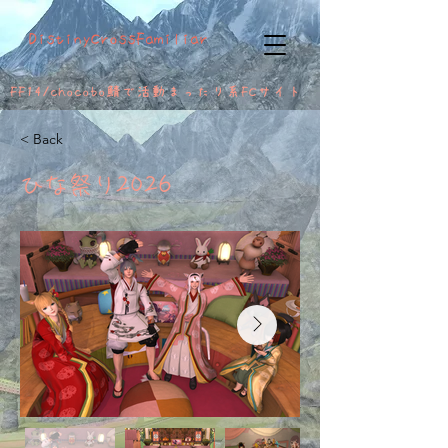
DistinyCrossFamiliar
FF14/chocobo鯖で活動
まったり系FCサイト
< Back
ひな祭り2026