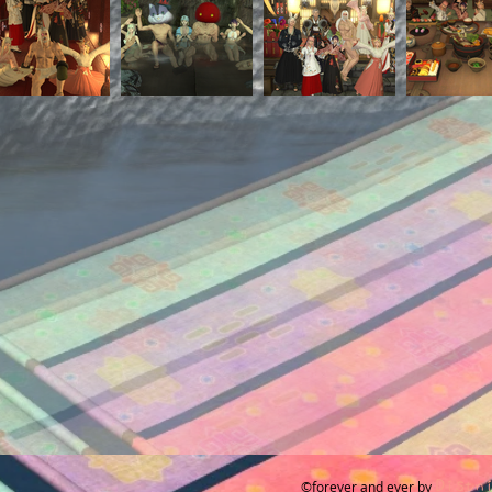
Distn
​©forever and ever by