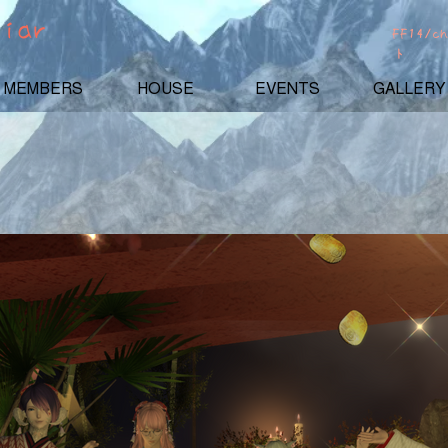
liar
FF14/
ト
MEMBERS
HOUSE
EVENTS
GALLERY