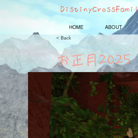
DistinyCrossFami
HOME
ABOUT
< Back
お正月2025