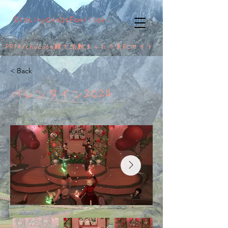
DistinyCrossFamiliar
FF14/chocobo鯖で活動
まったり系FCサイト
< Back
バレンタイン2024