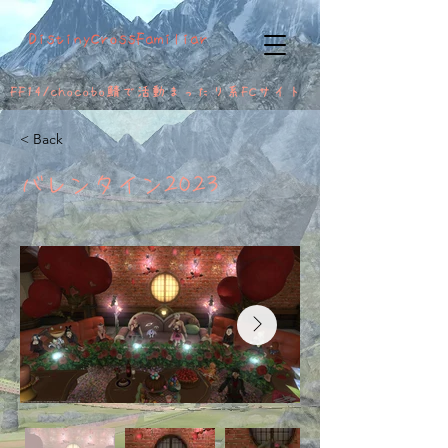
DistinyCrossFamiliar
FF14/chocobo鯖で活動
まったり系FCサイト
< Back
バレンタイン2023