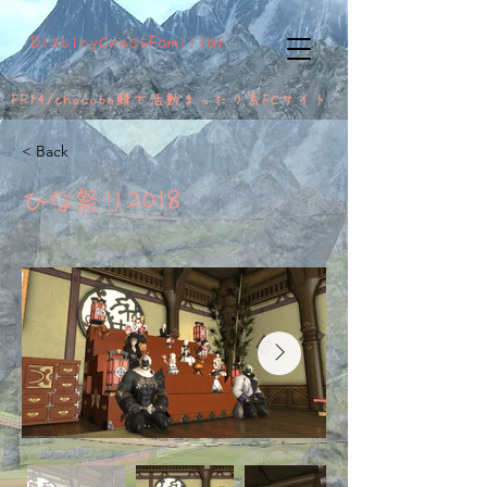
DistinyCrossFamiliar
FF14/chocobo鯖で活動
まったり系FCサイト
< Back
ひな祭り2018